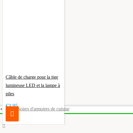
Câble de charge pour la tige
lumineuse LED et la lampe à
piles
€3.95
Accessoires d'armoires de cuisine