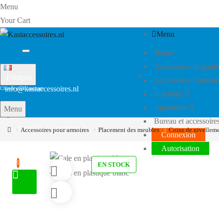
Menu
Your Cart
Menu
Home
Accessoires de garde
Français
Accessoires d'armoir
info@kastaccessoires.nl
Éclairage
Appartenir
Menu
Bureau et accessoire
+31(0)13 - 462 74 29
Accessoires pour armoires
Placement des meubles
Coins de nivellem
Connexion
Autorisation
0
EN STOCK