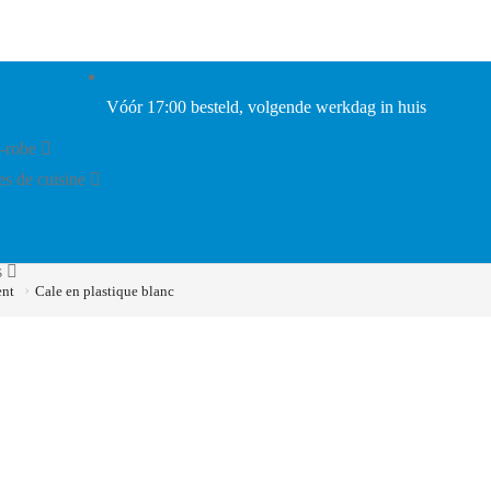
Vóór 17:00 besteld, volgende werkdag in huis
-robe
es de cuisine
s
ent
Cale en plastique blanc