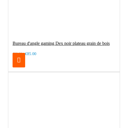
Bureau d'angle gaming Dex noir plateau grain de bois
€85.00
€99.00