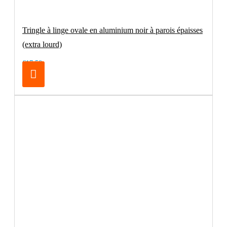
Tringle à linge ovale en aluminium noir à parois épaisses
(extra lourd)
€17.50