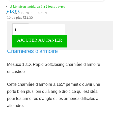
Livraison rapide, en 1 à 2 jours ouvrés
€13.95
Model:
ISS7806 + ISS7509
10 ou plus €12.55
Description
AJOUTER AU PANIER
Charnière encastrée à 165 degrés -
Charnières d'armoire
Mesuco 131X Rapid Softclosing charnière d'armoire
encastrée
Cette charnière d'armoire à 165º permet d'ouvrir une
porte bien plus loin qu'à angle droit, ce qui est idéal
pour les armoires d'angle et les armoires difficiles à
atteindre.