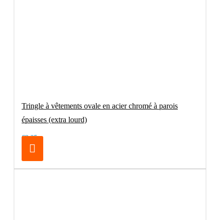
Tringle à vêtements ovale en acier chromé à parois
épaisses (extra lourd)
€8.25