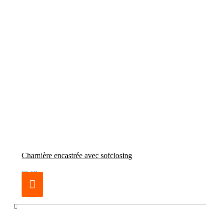
Charnière encastrée avec sofclosing
€5.50