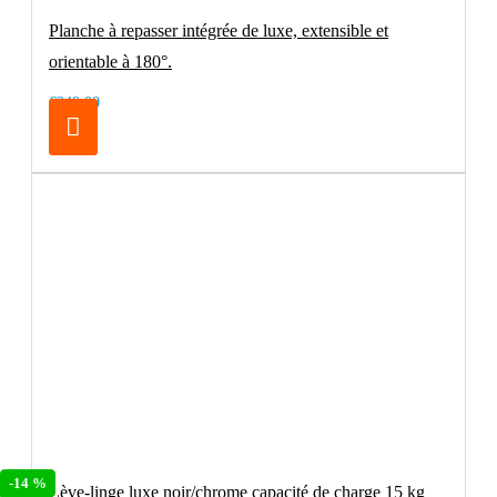
Planche à repasser intégrée de luxe, extensible et
orientable à 180°.
€249.00
-14 %
Lève-linge luxe noir/chrome capacité de charge 15 kg