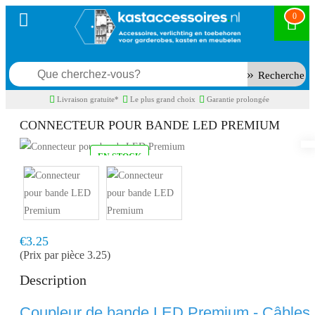
0
Recherche
Livraison gratuite*
Le plus grand choix
Garantie prolongée
CONNECTEUR POUR BANDE LED PREMIUM
EN STOCK
Model:
LSPKOS
Livraison rapide, en 1 à 2 jours ouvrés
€3.25
(Prix par pièce 3.25)
Description
Coupleur de bande LED Premium - Câbles