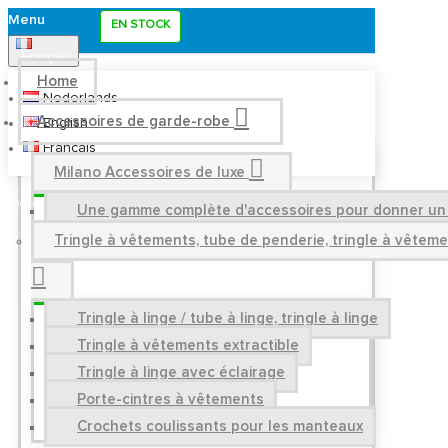
Menu
EN STOCK
Français
Home
Nederlands
Accessoires de garde-robe
English
Français
Milano Accessoires de luxe
Une gamme complète d'accessoires pour donner un a
Tringle à vêtements, tube de penderie, tringle à vêtem
Tringle à linge / tube à linge, tringle à linge
Tringle à vêtements extractible
Tringle à linge avec éclairage
Porte-cintres à vêtements
Crochets coulissants pour les manteaux