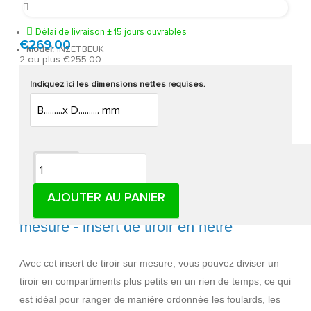
Délai de livraison ± 15 jours ouvrables
€269.00
Model:
INZETBEUK
2 ou plus €255.00
Indiquez ici les dimensions nettes requises.
Description
AJOUTER AU PANIER
Séparateur de tiroir en hêtre massif sur
mesure - insert de tiroir en hêtre
Avec cet insert de tiroir sur mesure, vous pouvez diviser un
tiroir en compartiments plus petits en un rien de temps, ce qui
est idéal pour ranger de manière ordonnée les foulards, les