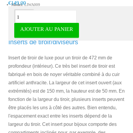
€149.00
Model:
LIWA009
Description
AJOUTER AU PANIER
Insert de tiroir de luxe pour bijoux -
Inserts de tiroir/diviseurs
Insert de tiroir de luxe pour un tiroir de 472 mm de
profondeur (intérieur). Ce très bel insert de tiroir est
fabriqué en bois de noyer véritable combiné à du cuir
artificiel anthracite. La largeur de cet insert ouvert (aux
extrémités) est de 150 mm, la hauteur est de 50 mm. En
fonction de la largeur du tiroir, plusieurs inserts peuvent
être placés les uns à côté des autres. Bien entendu,
l'espacement exact entre les inserts dépend de la
largeur du tiroir. Cet insert pour bijoux comporte des
compartiments inclinés pour, par exemple, des