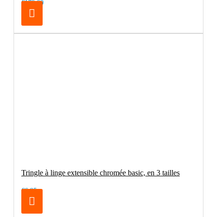
€179.00
Tringle à linge extensible chromée basic, en 3 tailles
€6.95