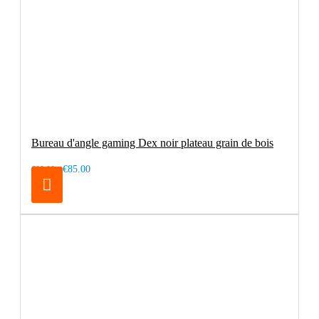
Bureau d'angle gaming Dex noir plateau grain de bois
€85.00
€99.00