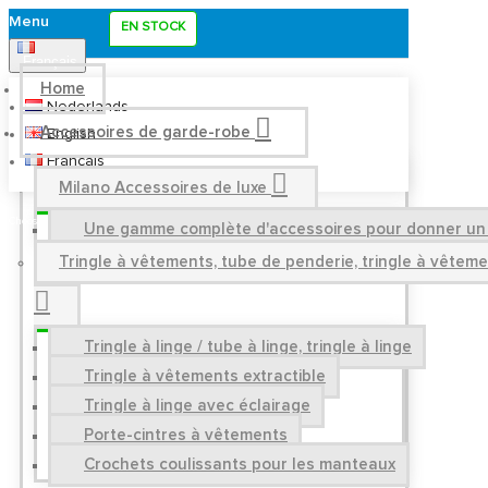
Menu
EN STOCK
Français
Home
Nederlands
Accessoires de garde-robe
English
Français
Milano Accessoires de luxe
Une gamme complète d'accessoires pour donner un a
Tringle à vêtements, tube de penderie, tringle à vêtem
Tringle à linge / tube à linge, tringle à linge
Tringle à vêtements extractible
Tringle à linge avec éclairage
Porte-cintres à vêtements
Crochets coulissants pour les manteaux