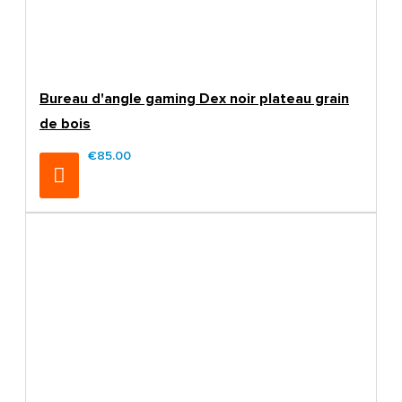
Bureau d'angle gaming Dex noir plateau grain
de bois
€85.00
€99.00