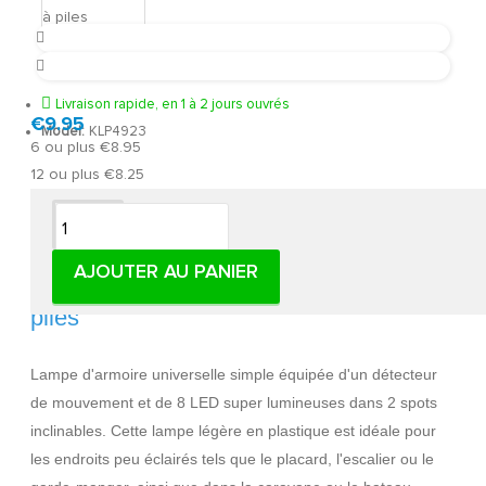
Livraison rapide, en 1 à 2 jours ouvrés
€9.95
Model:
KLP4923
6 ou plus €8.95
12 ou plus €8.25
Description
AJOUTER AU PANIER
Lampe d'armoire Movelight - Lampe à
piles
Lampe d'armoire universelle simple équipée d'un détecteur
de mouvement et de 8 LED super lumineuses dans 2 spots
inclinables. Cette lampe légère en plastique est idéale pour
les endroits peu éclairés tels que le placard, l'escalier ou le