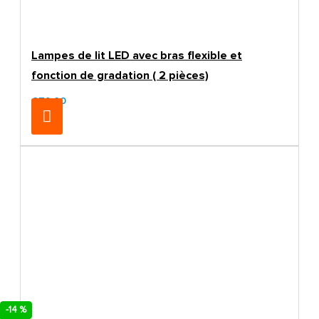
Lampes de lit LED avec bras flexible et
fonction de gradation ( 2 pièces)
€79.00
-14 %