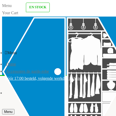
Menu
EN STOCK
Your Cart
Menu
Home
Accessoires de garde-robe
Vóór 17:00 besteld, volgende werkdag in huis
Menu