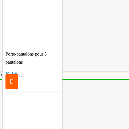
Porte-pantalons pour 3
pantalons
€2.95
Éclairage