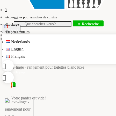
Accessoires pour armoires de cuisine
Recherche
Stockage
Français
Étagères murales
Lave-linge - rangement pour toilettes blanc luxe
Nederlands
info@kastaccessoires.nl
English
Français
+31(0)13 - 462 74 29
0
Votre panier est vide!