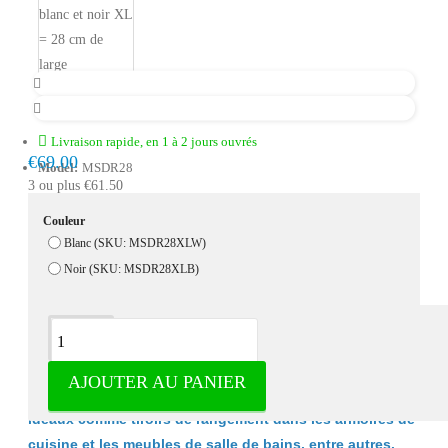
Livraison rapide, en 1 à 2 jours ouvrés
€69.00
Model:
MSDR28
3 ou plus €61.50
Couleur
Blanc (SKU: MSDR28XLW)
Noir (SKU: MSDR28XLB)
Description
AJOUTER AU PANIER
Ces organisateurs de luxe de Milano Luxurious sont
idéaux comme tiroirs de rangement dans les armoires de
cuisine et les meubles de salle de bains, entre autres.