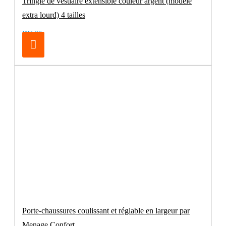
Tringle de vestiaire extensible couleur argent (modèle
extra lourd) 4 tailles
€32.70
Porte-chaussures coulissant et réglable en largeur par
Menage Confort