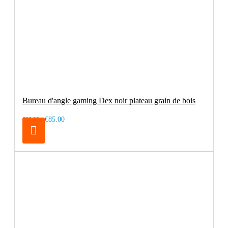
Bureau d'angle gaming Dex noir plateau grain de bois
€85.00
€99.00