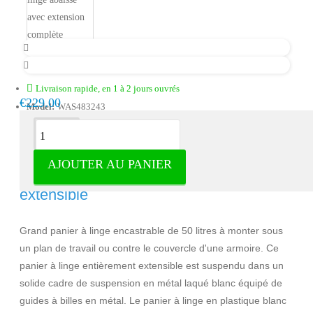
Livraison rapide, en 1 à 2 jours ouvrés
€229.00
Model:
WAS483243
Description
AJOUTER AU PANIER
Panier à linge intégré, entièrement
extensible
Grand panier à linge encastrable de 50 litres à monter sous
un plan de travail ou contre le couvercle d'une armoire. Ce
panier à linge entièrement extensible est suspendu dans un
solide cadre de suspension en métal laqué blanc équipé de
guides à billes en métal. Le panier à linge en plastique blanc