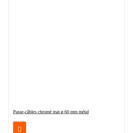
Passe-câbles chromé mat ø 60 mm métal
€11.95