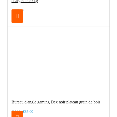
charge de 20 kg
€169.00
Bureau d'angle gaming Dex noir plateau grain de bois
€85.00
€99.00