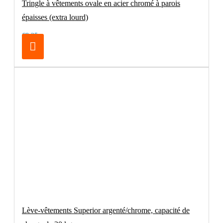
Tringle à vêtements ovale en acier chromé à parois
épaisses (extra lourd)
€8.25
Lève-vêtements Superior argenté/chrome, capacité de