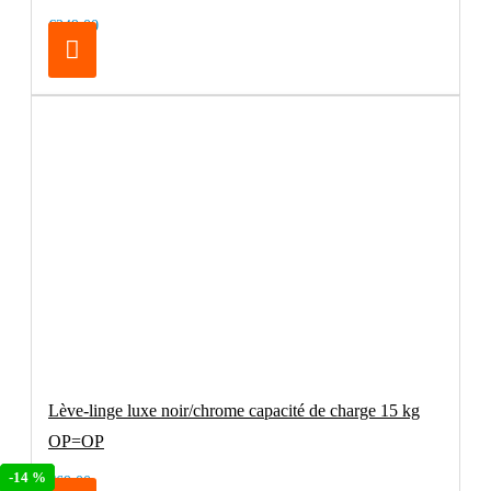
€249.00
Lève-linge luxe noir/chrome capacité de charge 15 kg
OP=OP
-28 %
-14 %
€69.00