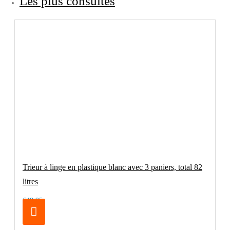
Les plus consultés
Trieur à linge en plastique blanc avec 3 paniers, total 82
litres
€48.95