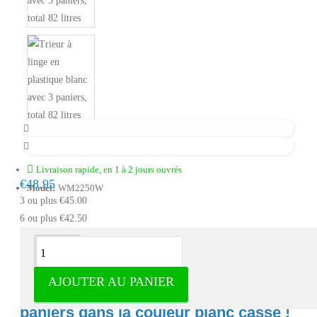
Livraison rapide, en 1 à 2 jours ouvrés
€48.95
Model:
WM2250W
3 ou plus €45.00
6 ou plus €42.50
Description
AJOUTER AU PANIER
Panier à linge Eleganca avec trois
paniers dans la couleur blanc cassé !