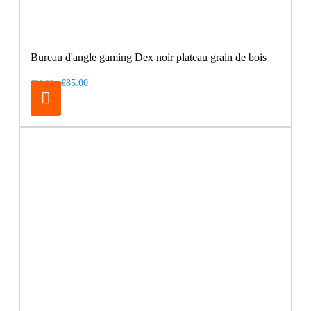
Bureau d'angle gaming Dex noir plateau grain de bois
€85.00
€99.00