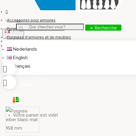
Accessoires pour armoires
Recherche
Poignées et boutons d'armoires
Français
Poignées d'armoires et de meubles
Poignée eiber blanc mat 168 mm
Nederlands
info@kastaccessoires.nl
English
Français
+31(0)13 - 462 74 29
0
Votre panier est vide!