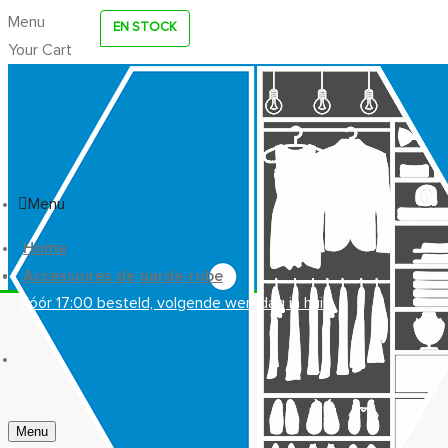
Menu
EN STOCK
Your Cart
Menu
Home
Accessoires de garde-robe
Vóór 17:00 besteld, volgende werkdag in huis
Menu