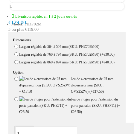
Livraison rapide, en 1 à 2 jours ouvrés
€129.00
Model:
PHZ702M
3 ou plus €119.00
Dimensions
Largeur réglable de 564 à 594 mm (SKU: PHZ702M60)
Largeur réglable de 760 à 794 mm (SKU: PHZ702M80)
(+€30.00)
Largeur réglable de 860 à 894 mm (SKU: PHZ702M90)
(+€40.00)
Option
Jeu de 4 entretoises de 25 mm
d'épaisseur noir (SKU:
OVS25ZW)
(+€17.50)
Jeu de 7 tiges pour l'extension du
porte-pantalon (SKU: PHZ711)
(+
€26.50)
Description