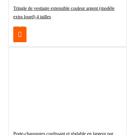
Tringle de vestiaire extensible couleur argent (modèle
extra lourd) 4 tailles
€32.70
Porte-chaussures coulissant et réglable en largeur par