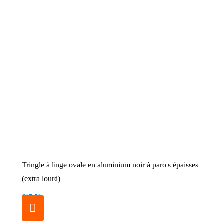
Tringle à linge ovale en aluminium noir à parois épaisses
(extra lourd)
€17.50