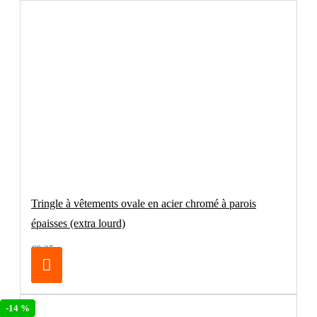
Tringle à vêtements ovale en acier chromé à parois
épaisses (extra lourd)
€8.25
-14 %