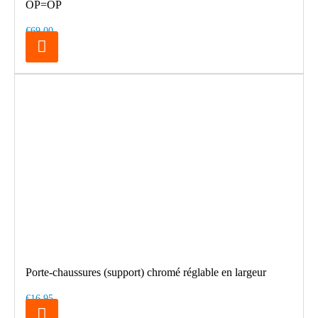
OP=OP
€69.00
Porte-chaussures (support) chromé réglable en largeur
€16.95