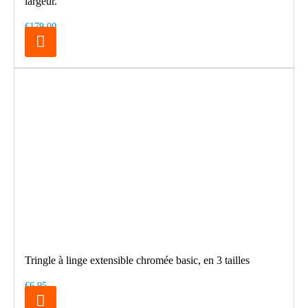
largeur.
€179.00
Tringle à linge extensible chromée basic, en 3 tailles
€6.95