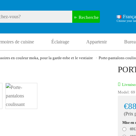
França
Recherche
rmoires de cuisine
Éclairage
Appartenir
Bureau
oires en couleur moka, pour la garde-robe et le vestiaire
Porte-pantalons coulis
POR
Livraiso
Model:
69
€88
(Prix 
Mise en
691