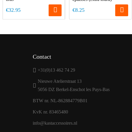
€32.95
€8.25
Contact
+31(0)13 462 74 29
Nieuwe Atelierstraat 13
5056 DZ Berkel-Enschot les Pays-Bas
BTW nr. NL-862884779B01
KvK nr. 83465480
info@kastaccessoires.nl