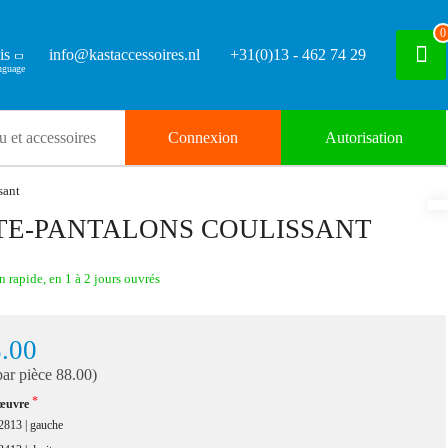
0
is
info@kastaccessoires.nl
+31(0)13 - 462 74 29
 et accessoires
Connexion
Autorisation
sant
TE-PANTALONS COULISSANT
n rapide, en 1 à 2 jours ouvrés
.00
par pièce 88.00)
 œuvre
2813 | gauche