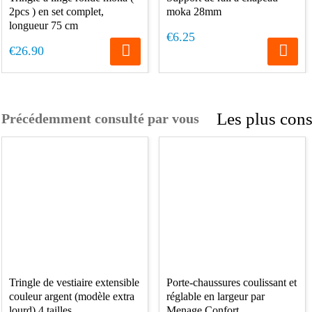
2pcs ) en set complet,
moka 28mm
longueur 75 cm
€6.25
€26.90
Les plus cons
Précédemment consulté par vous
Tringle de vestiaire extensible
Porte-chaussures coulissant et
couleur argent (modèle extra
réglable en largeur par
lourd) 4 tailles
Menage Confort