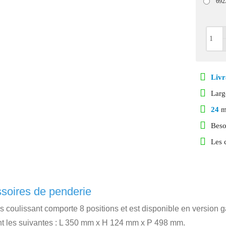
6923
Livr
Lar
24
mo
Beso
Les 
ssoires de penderie
coulissant comporte 8 positions et est disponible en version gau
ont les suivantes : L 350 mm x H 124 mm x P 498 mm.