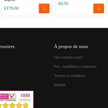
€6.95
€179.00
ssoires
À propos de nous
Qui sommes nous?
Prix, expédition et paiement
Termes et conditions
Intimité