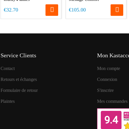
€32.70
€105.00
Service Clients
Mon Kastacce
Contact
Mon compte
Retours et échanges
Connexion
Formulaire de retour
S'inscrire
Plaintes
Mes commandes