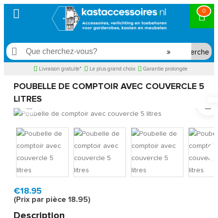
0
Recherche
Livraison gratuite*
Le plus grand choix
Garantie prolongée
POUBELLE DE COMPTOIR AVEC COUVERCLE 5
LITRES
Model:
AFB5L
Livraison rapide, en 1 à 2 jours ouvrés
€18.95
(Prix par pièce 18.95)
Description