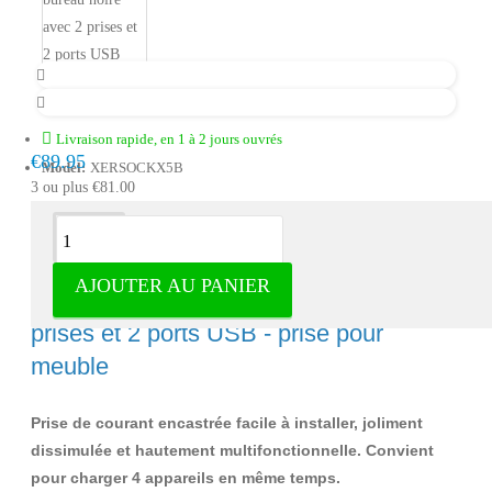
Livraison rapide, en 1 à 2 jours ouvrés
€89.95
Model:
XERSOCKX5B
3 ou plus €81.00
Description
AJOUTER AU PANIER
Prise de bureau xergonomique avec 2
prises et 2 ports USB - prise pour
meuble
Prise de courant encastrée facile à installer, joliment
dissimulée et hautement multifonctionnelle. Convient
pour charger 4 appareils en même temps.