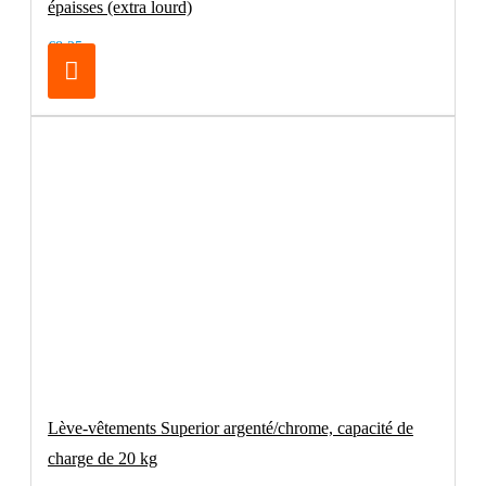
épaisses (extra lourd)
€8.25
Lève-vêtements Superior argenté/chrome, capacité de
charge de 20 kg