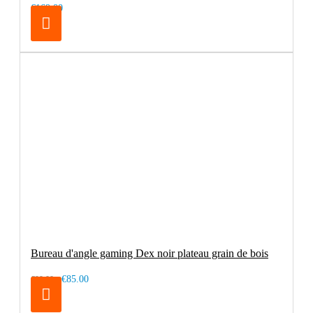
€169.00
Bureau d'angle gaming Dex noir plateau grain de bois
€85.00
€99.00