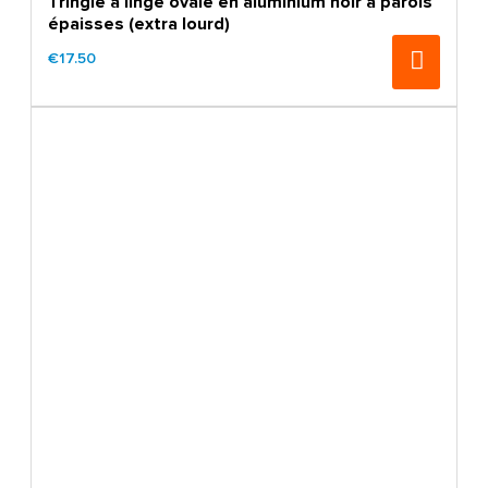
Tringle à linge ovale en aluminium noir à parois
épaisses (extra lourd)
€17.50