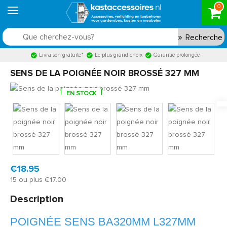
0
Recherche
Livraison gratuite*
Le plus grand choix
Garantie prolongée
SENS DE LA POIGNÉE NOIR BROSSÉ 327 MM
EN STOCK
Model:
BEG7307
Livraison rapide, en 1 à 2 jours ouvrés
€18.95
15 ou plus €17.00
Description
POIGNÉE SENS BA320MM L327MM