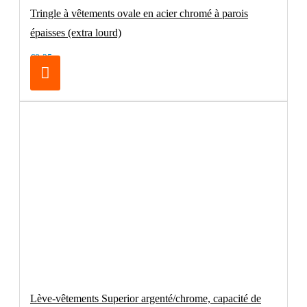
Tringle à vêtements ovale en acier chromé à parois
épaisses (extra lourd)
€8.25
Lève-vêtements Superior argenté/chrome, capacité de