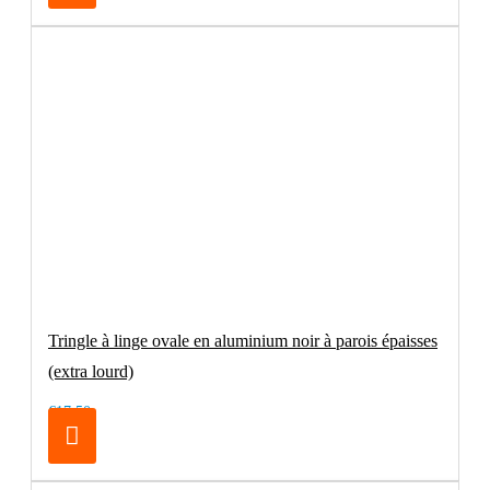
Tringle à linge ovale en aluminium noir à parois épaisses
(extra lourd)
€17.50