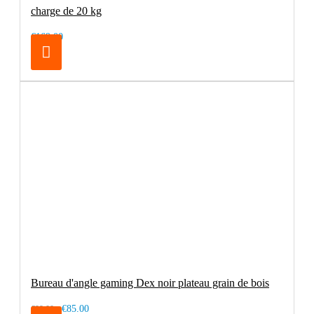
charge de 20 kg
€169.00
Bureau d'angle gaming Dex noir plateau grain de bois
€85.00
€99.00