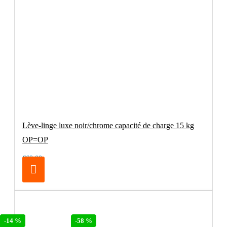
Lève-linge luxe noir/chrome capacité de charge 15 kg
OP=OP
€69.00
-71 %
-58 %
-14 %
-58 %