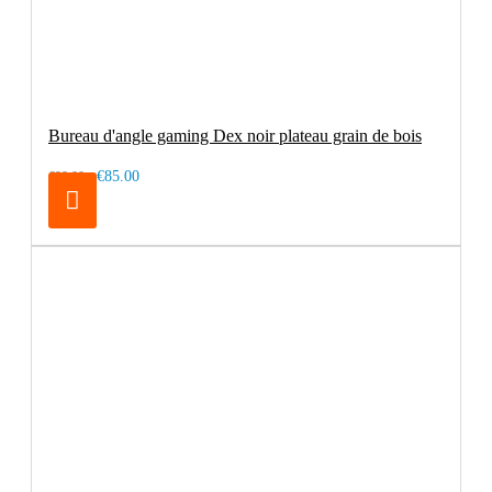
Bureau d'angle gaming Dex noir plateau grain de bois
€85.00
€99.00