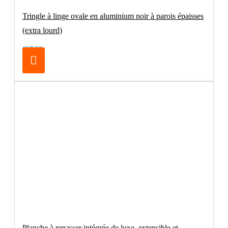
Tringle à linge ovale en aluminium noir à parois épaisses
(extra lourd)
€17.50
Planche à repasser intégrée de luxe, extensible et