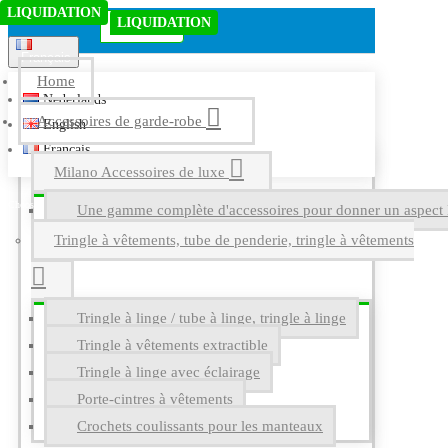
LIQUIDATION
Menu
LIQUIDATION
EN STOCK
Français
Home
Nederlands
Accessoires de garde-robe
English
Français
Milano Accessoires de luxe
Une gamme complète d'accessoires pour donner un aspect l
Tringle à vêtements, tube de penderie, tringle à vêtements
Tringle à linge / tube à linge, tringle à linge
Tringle à vêtements extractible
Tringle à linge avec éclairage
Porte-cintres à vêtements
Crochets coulissants pour les manteaux