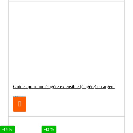
Guides pour une étagère extensible (étagère) en argent
€98.00
-42 %
-14 %
-42 %