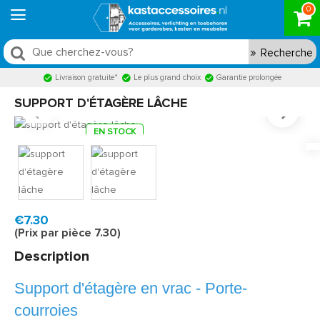
0
Recherche
Livraison gratuite*
Le plus grand choix
Garantie prolongée
SUPPORT D'ÉTAGÈRE LÂCHE
EN STOCK
Model:
AP390483
Livraison rapide, en 1 à 2 jours ouvrés
€7.30
(Prix par pièce 7.30)
Description
Support d'étagère en vrac - Porte-
courroies