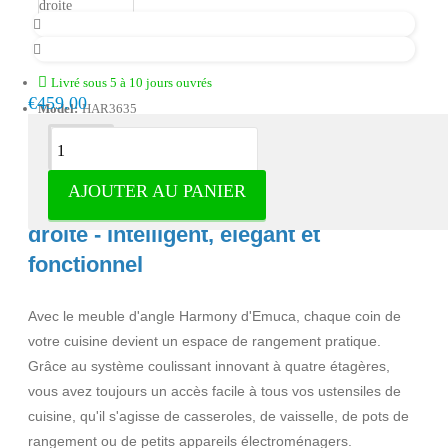
Livré sous 5 à 10 jours ouvrés
€459.00
Model:
HAR3635
Description
AJOUTER AU PANIER
Meuble d'angle coulissant Harmony à
droite - intelligent, élégant et
fonctionnel
Avec le meuble d'angle Harmony d'Emuca, chaque coin de
votre cuisine devient un espace de rangement pratique.
Grâce au système coulissant innovant à quatre étagères,
vous avez toujours un accès facile à tous vos ustensiles de
cuisine, qu'il s'agisse de casseroles, de vaisselle, de pots de
rangement ou de petits appareils électroménagers.