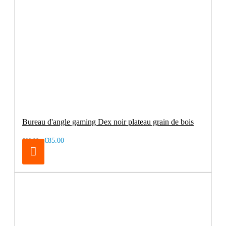
Bureau d'angle gaming Dex noir plateau grain de bois
€85.00
€99.00