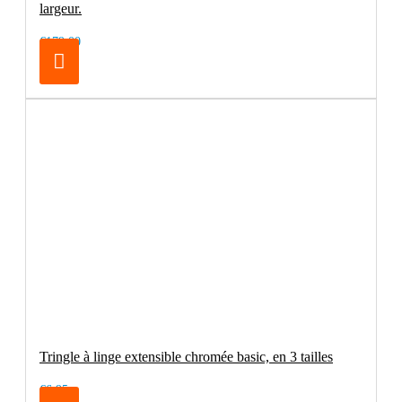
largeur.
€179.00
Tringle à linge extensible chromée basic, en 3 tailles
€6.95