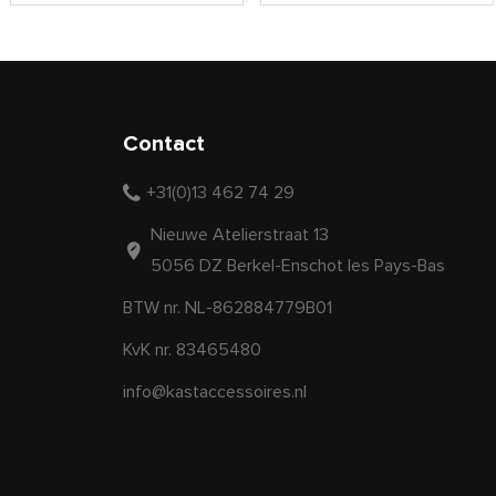
Contact
+31(0)13 462 74 29
Nieuwe Atelierstraat 13
5056 DZ Berkel-Enschot les Pays-Bas
BTW nr. NL-862884779B01
KvK nr. 83465480
info@kastaccessoires.nl