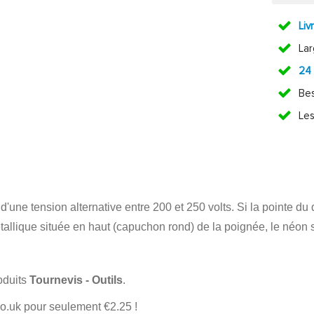
Liv
La
24
Bes
Les
d'une tension alternative entre 200 et 250 volts. Si la pointe d
allique située en haut (capuchon rond) de la poignée, le néon s'
oduits
Tournevis - Outils
.
o.uk pour seulement €2.25 !