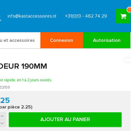
0
info@kastaccessoires.nl
+31(0)13 - 462 74 29
u et accessoires
Connexion
Autorisation
DEUR 190MM
on rapide, en 1 à 2 jours ouvrés
32159
.25
 par pièce 2.25)
AJOUTER AU PANIER