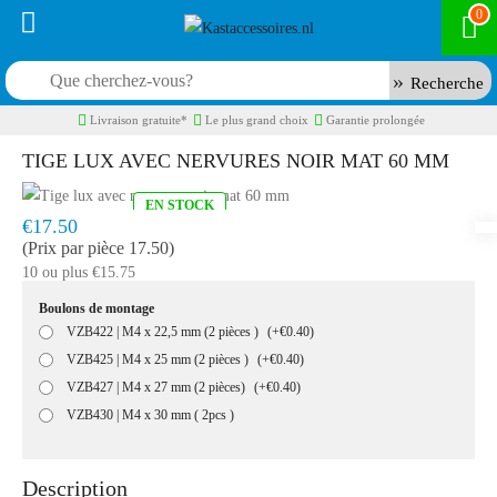
0
Recherche
Livraison gratuite*
Le plus grand choix
Garantie prolongée
TIGE LUX AVEC NERVURES NOIR MAT 60 MM
EN STOCK
Model:
KNO9261
Livraison rapide, en 1 à 2 jours ouvrés
€17.50
(Prix par pièce 17.50)
10 ou plus €15.75
Boulons de montage
VZB422 | M4 x 22,5 mm (2 pièces )
(+€0.40)
VZB425 | M4 x 25 mm (2 pièces )
(+€0.40)
VZB427 | M4 x 27 mm (2 pièces)
(+€0.40)
VZB430 | M4 x 30 mm ( 2pcs )
Description