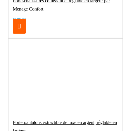
Porte-chaussures coulissant et réglable en largeur par
Menage Confort
€105.00
Porte-pantalons extractible de luxe en argent, réglable en
largeur.