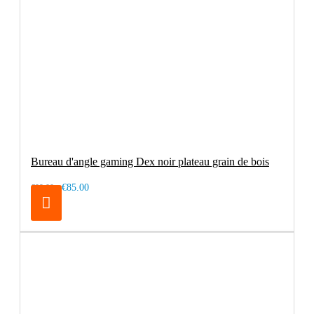
Bureau d'angle gaming Dex noir plateau grain de bois
€85.00
€99.00