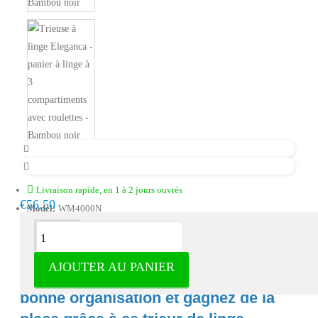
Livraison rapide, en 1 à 2 jours ouvrés
€56.50
Model:
WM4000N
Description
AJOUTER AU PANIER
Créez une ambiance sereine, une
bonne organisation et gagnez de la