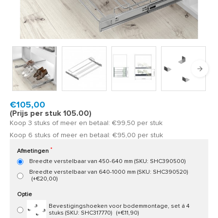
Product code:
SHC390
Snel in huis, 1 á 2 werkdagen
€105,00
(Prijs per stuk 105.00)
Koop 3 stuks of meer en betaal: €99,50 per stuk
Koop 6 stuks of meer en betaal: €95,00 per stuk
Afmetingen
Breedte verstelbaar van 450-640 mm (SKU: SHC390500)
Breedte verstelbaar van 640-1000 mm (SKU: SHC390520)
(+€20,00)
Optie
Bevestigingshoeken voor bodemmontage, set á 4
stuks (SKU: SHC317770)
(+€11,90)