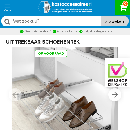
0
Zoeken
Gratis Verzending*
Grootste keuze
Uitgebreide garantie
UITTREKBAAR SCHOENENREK
OP VOORRAAD