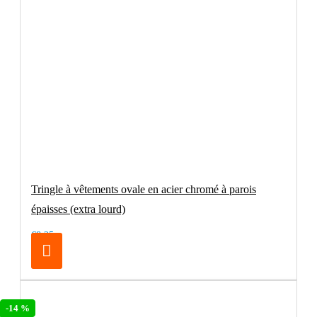
Tringle à vêtements ovale en acier chromé à parois
épaisses (extra lourd)
€8.25
-14 %