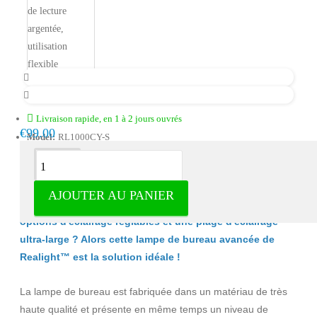
Livraison rapide, en 1 à 2 jours ouvrés
€99.00
Model:
RL1000CY-S
Description
AJOUTER AU PANIER
Vous recherchez une lampe de bureau avec plusieurs
options d'éclairage réglables et une plage d'éclairage
ultra-large ? Alors cette lampe de bureau avancée de
Realight™
est la solution idéale !
La lampe de bureau est fabriquée dans un matériau de très
haute qualité et présente en même temps un niveau de