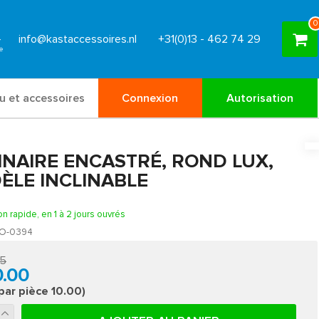
0
info@kastaccessoires.nl
+31(0)13 - 462 74 29
u et accessoires
Connexion
Autorisation
INAIRE ENCASTRÉ, ROND LUX,
ÈLE INCLINABLE
on rapide, en 1 à 2 jours ouvrés
O-0394
95
0.00
 par pièce 10.00)