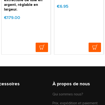
extractible de luxe en
argent, réglable en
€6.95
largeur.
€179.00
cessoires
À propos de nous
Qui sommes nous?
Prix, expédition et paiement