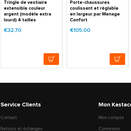
Tringle de vestiaire
Porte-chaussures
extensible couleur
coulissant et réglable
argent (modèle extra
en largeur par Menage
lourd) 4 tailles
Confort
€32.70
€105.00
Service Clients
Mon Kastac
Contact
Mon compte
Retours et échanges
Connexion