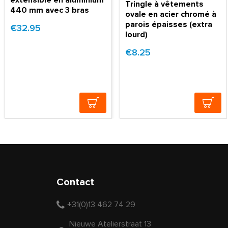
extensible en aluminium
Tringle à vêtements
440 mm avec 3 bras
ovale en acier chromé à
parois épaisses (extra
€32.95
lourd)
€8.25
Contact
+31(0)13 462 74 29
Nieuwe Atelierstraat 13