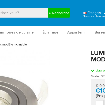
Français
Recherche
armoires de cuisine
Éclairage
Appartenir
Burea
x, modèle inclinable
LUM
MOD
Livrais
Model:
SP
€19.
€1
(Prix