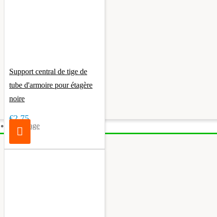
Support central de tige de
tube d'armoire pour étagère
noire
€2.75
Éclairage