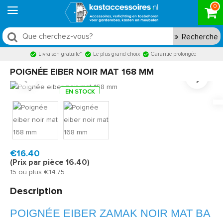
0
Recherche
Livraison gratuite*
Le plus grand choix
Garantie prolongée
POIGNÉE EIBER NOIR MAT 168 MM
EN STOCK
Model:
GRE5025
Livraison rapide, en 1 à 2 jours ouvrés
€16.40
(Prix par pièce 16.40)
15 ou plus €14.75
Description
POIGNÉE EIBER ZAMAK NOIR MAT BA