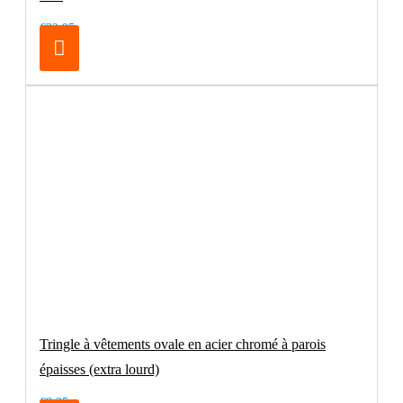
€32.95
Tringle à vêtements ovale en acier chromé à parois
épaisses (extra lourd)
€8.25