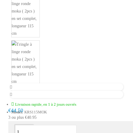
Livraison rapide, en 1 à 2 jours ouvrés
€44.50
Model:
KRS115MOK
3 ou plus €40.95
Description