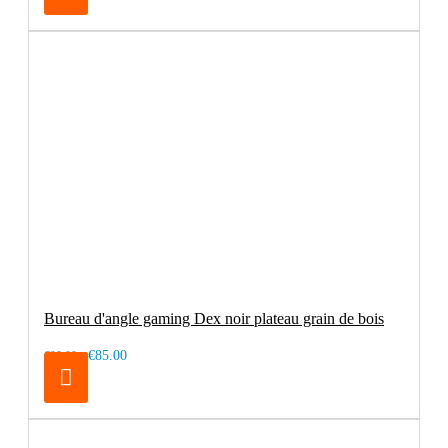
Bureau d'angle gaming Dex noir plateau grain de bois
€85.00
€99.00