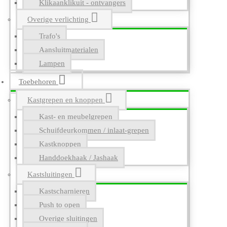
Klikaanklikuit - ontvangers
Overige verlichting
Trafo's
Aansluitmaterialen
Lampen
Toebehoren
Kastgrepen en knoppen
Kast- en meubelgrepen
Schuifdeurkommen / inlaat-grepen
Kastknoppen
Handdoekhaak / Jashaak
Kastsluitingen
Kastscharnieren
Push to open
Overige sluitingen