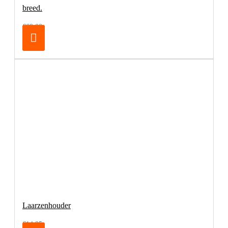
breed.
€69,00
Laarzenhouder
€14,95