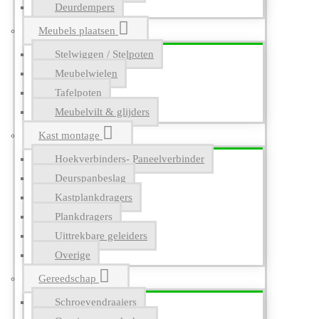
Deurdempers
Meubels plaatsen
Stelwiggen / Stelpoten
Meubelwielen
Tafelpoten
Meubelvilt & glijders
Kast montage
Hoekverbinders- Paneelverbinder
Deurspanbeslag
Kastplankdragers
Plankdragers
Uittrekbare geleiders
Overige
Gereedschap
Schroevendraaiers