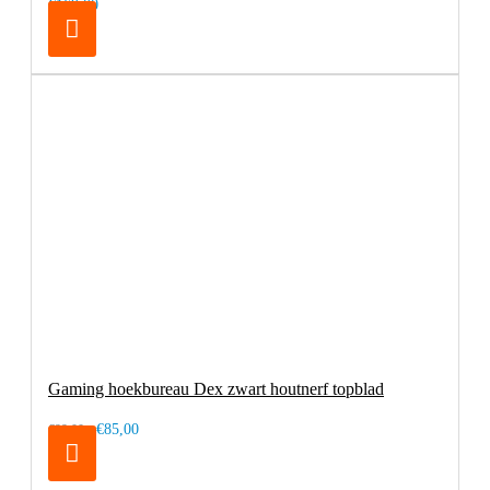
€169,00
Gaming hoekbureau Dex zwart houtnerf topblad
€85,00
€99,00