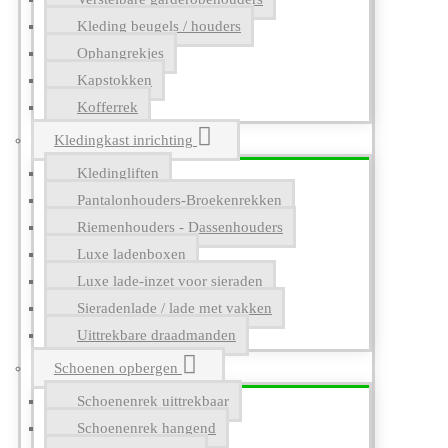
Kleding beugels / houders
Ophangrekjes
Kapstokken
Kofferrek
Kledingkast inrichting
Kledingliften
Pantalonhouders-Broekenrekken
Riemenhouders - Dassenhouders
Luxe ladenboxen
Luxe lade-inzet voor sieraden
Sieradenlade / lade met vakken
Uittrekbare draadmanden
Schoenen opbergen
Schoenenrek uittrekbaar
Schoenenrek hangend