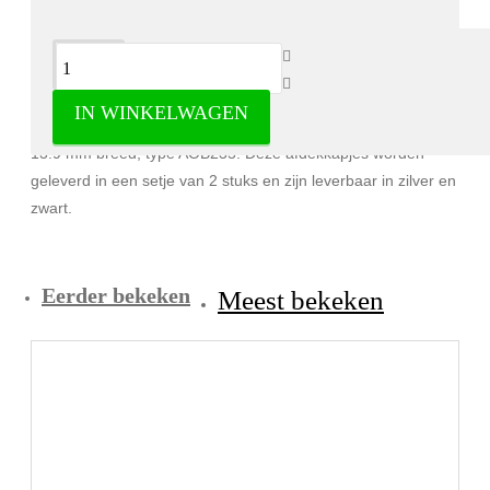
Omschrijving
IN WINKELWAGEN
Afdekkapjes voor aluminium opbouw ledstrip profielen van
13.9 mm breed, type AOB235. Deze afdekkapjes worden
geleverd in een setje van 2 stuks en zijn leverbaar in zilver en
zwart.
Eerder bekeken
Meest bekeken