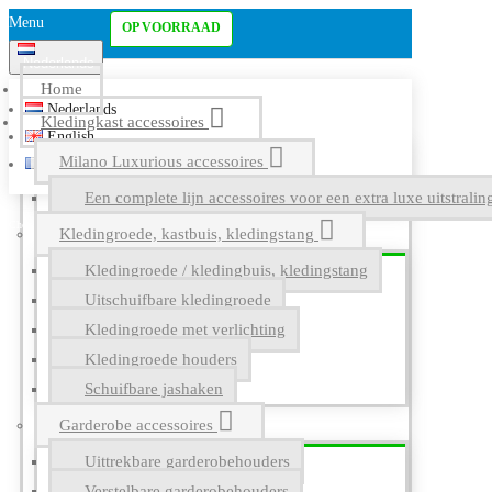
Menu
OP VOORRAAD
Nederlands
Home
Nederlands
Kledingkast accessoires
English
Milano Luxurious accessoires
Français
Een complete lijn accessoires voor een extra luxe uitstrali
Kledingroede, kastbuis, kledingstang
Kledingroede / kledingbuis, kledingstang
Uitschuifbare kledingroede
Kledingroede met verlichting
Kledingroede houders
Schuifbare jashaken
Garderobe accessoires
Uittrekbare garderobehouders
Verstelbare garderobehouders