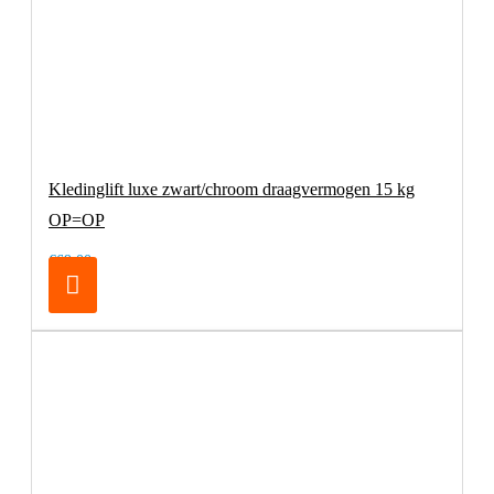
Kledinglift luxe zwart/chroom draagvermogen 15 kg
OP=OP
€69,00