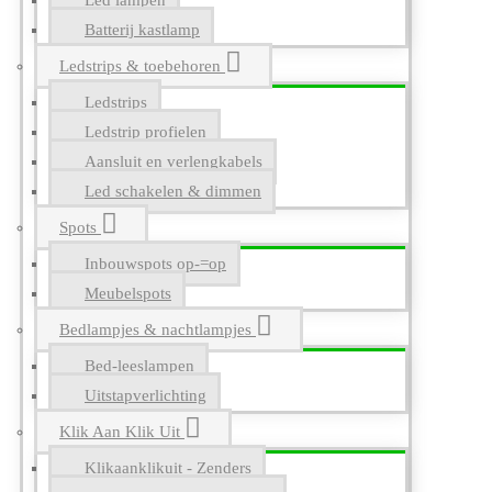
Led lampen
Batterij kastlamp
Ledstrips & toebehoren
Ledstrips
Ledstrip profielen
Aansluit en verlengkabels
Led schakelen & dimmen
Spots
Inbouwspots op-=op
Meubelspots
Bedlampjes & nachtlampjes
Bed-leeslampen
Uitstapverlichting
Klik Aan Klik Uit
Klikaanklikuit - Zenders