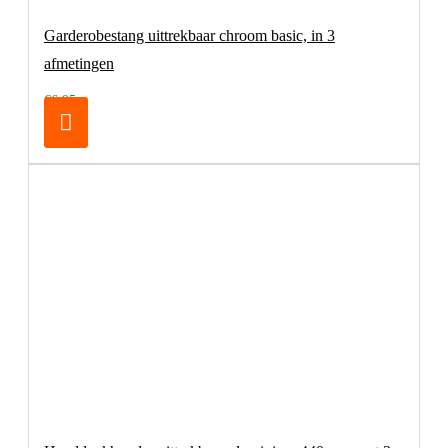
Garderobestang uittrekbaar chroom basic, in 3
afmetingen
€6,95