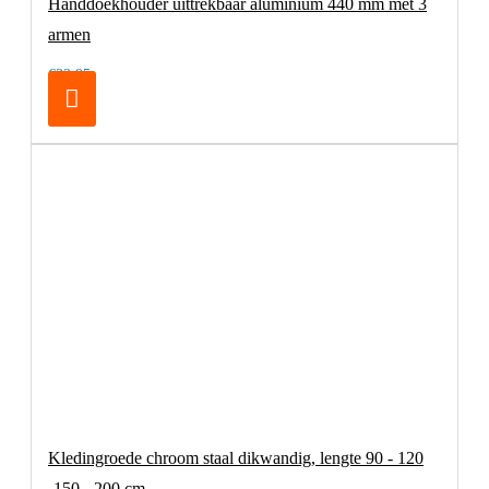
Handdoekhouder uittrekbaar aluminium 440 mm met 3
armen
€32,95
Kledingroede chroom staal dikwandig, lengte 90 - 120
-150 - 200 cm