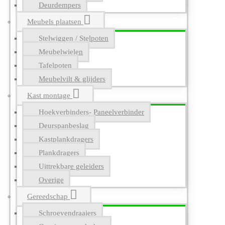
Deurdempers
Meubels plaatsen
Stelwiggen / Stelpoten
Meubelwielen
Tafelpoten
Meubelvilt & glijders
Kast montage
Hoekverbinders- Paneelverbinder
Deurspanbeslag
Kastplankdragers
Plankdragers
Uittrekbare geleiders
Overige
Gereedschap
Schroevendraaiers