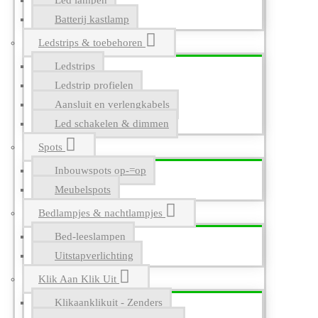
Led lampen
Batterij kastlamp
Ledstrips & toebehoren
Ledstrips
Ledstrip profielen
Aansluit en verlengkabels
Led schakelen & dimmen
Spots
Inbouwspots op-=op
Meubelspots
Bedlampjes & nachtlampjes
Bed-leeslampen
Uitstapverlichting
Klik Aan Klik Uit
Klikaanklikuit - Zenders