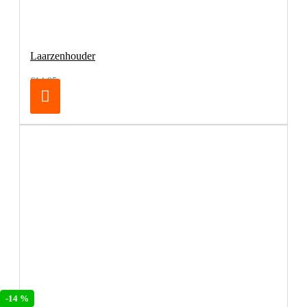
Laarzenhouder
€14,95
-14 %