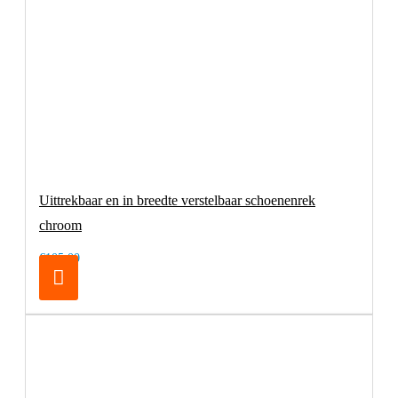
Uittrekbaar en in breedte verstelbaar schoenenrek
chroom
€105,00