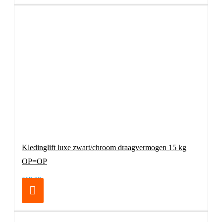
Kledinglift luxe zwart/chroom draagvermogen 15 kg
OP=OP
€69,00