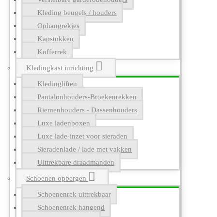
Kleding beugels / houders
Ophangrekjes
Kapstokken
Kofferrek
Kledingkast inrichting
Kledingliften
Pantalonhouders-Broekenrekken
Riemenhouders - Dassenhouders
Luxe ladenboxen
Luxe lade-inzet voor sieraden
Sieradenlade / lade met vakken
Uittrekbare draadmanden
Schoenen opbergen
Schoenenrek uittrekbaar
Schoenenrek hangend