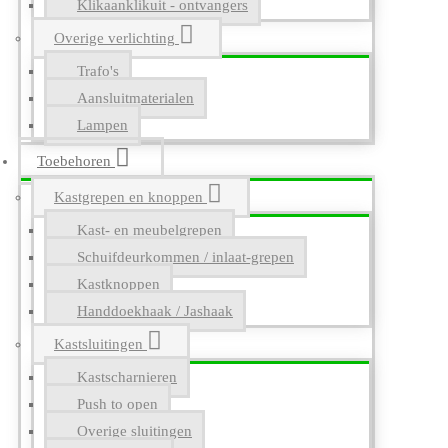
Klikaanklikuit - ontvangers
Overige verlichting
Trafo's
Aansluitmaterialen
Lampen
Toebehoren
Kastgrepen en knoppen
Kast- en meubelgrepen
Schuifdeurkommen / inlaat-grepen
Kastknoppen
Handdoekhaak / Jashaak
Kastsluitingen
Kastscharnieren
Push to open
Overige sluitingen