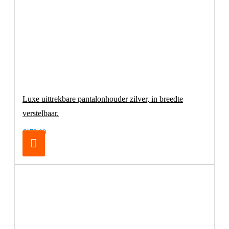
Luxe uittrekbare pantalonhouder zilver, in breedte
verstelbaar.
€179,00