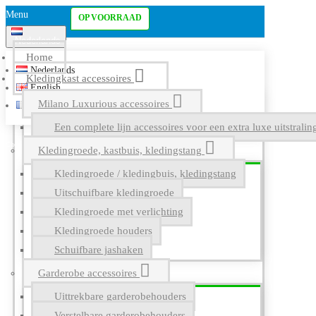
Menu
OP VOORRAAD
Nederlands
Home
Nederlands
Kledingkast accessoires
English
Milano Luxurious accessoires
Français
Een complete lijn accessoires voor een extra luxe uitstrali
Kledingroede, kastbuis, kledingstang
Kledingroede / kledingbuis, kledingstang
Uitschuifbare kledingroede
Kledingroede met verlichting
Kledingroede houders
Schuifbare jashaken
Garderobe accessoires
Uittrekbare garderobehouders
Verstelbare garderobehouders