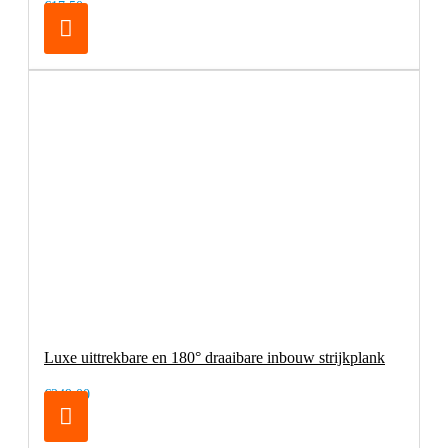
€17,50
Luxe uittrekbare en 180° draaibare inbouw strijkplank
€249,00