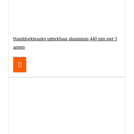
Handdoekhouder uittrekbaar aluminium 440 mm met 3
armen
€32,95