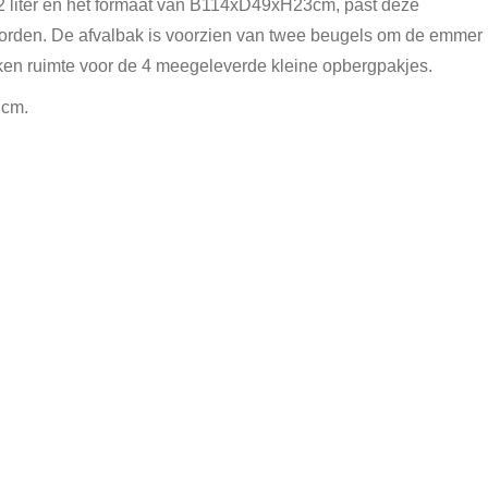
12 liter en het formaat van B114xD49xH23cm, past deze
worden. De afvalbak is voorzien van twee beugels om de emmer
ken ruimte voor de 4 meegeleverde kleine opbergpakjes.
 cm.