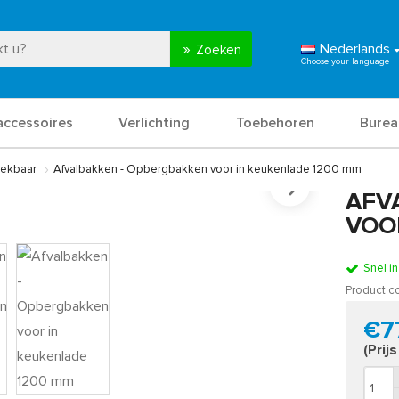
Nederlands
Zoeken
accessoires
Verlichting
Toebehoren
Burea
trekbaar
Afvalbakken - Opbergbakken voor in keukenlade 1200 mm
AFV
VOO
Snel i
Product c
€7
(Prij