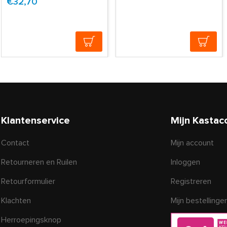
€32,70
Klantenservice
Mijn Kastac
Contact
Mijn account
Retourneren en Ruilen
Inloggen
Retourformulier
Registreren
Klachten
Mijn bestellinge
Herroepingsknop