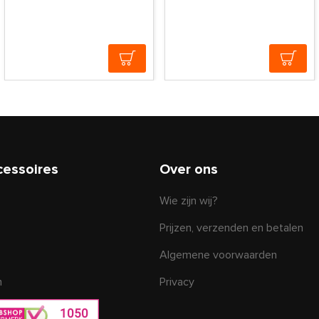
cessoires
Over ons
Wie zijn wij?
Prijzen, verzenden en betalen
Algemene voorwaarden
n
Privacy