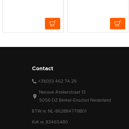
Contact
+31(0)13 462 74 29
Nieuwe Atelierstraat 13
5056 DZ Berkel-Enschot Nederland
BTW nr. NL-862884779B01
KvK nr. 83465480