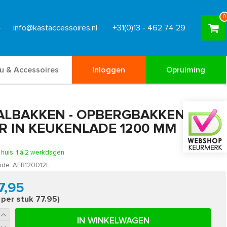
0
info@kastaccessoires.nl
+31(0)13 - 462 74 29
u & Accessoires
Inloggen
Opruiming
ALBAKKEN - OPBERGBAKKEN
R IN KEUKENLADE 1200 MM
n huis, 1 á 2 werkdagen
ode:
AFB120012L
7,95
s per stuk 77.95)
IN WINKELWAGEN