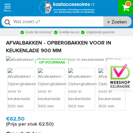
0
Zoeken
Gratis Verzending*
Grootste keuze
Uitgebreide garantie
AFVALBAKKEN - OPBERGBAKKEN VOOR IN
KEUKENLADE 900 MM
OP VOORRAAD
Product code:
AFB90012L
Snel in huis, 1 á 2 werkdagen
€62,50
(Prijs per stuk 62.50)