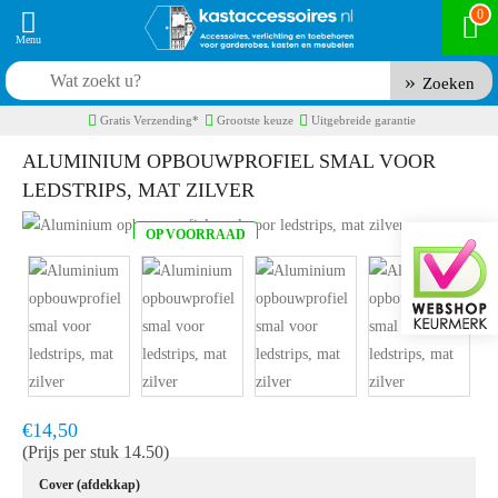
0
Zoeken
Gratis Verzending*
Grootste keuze
Uitgebreide garantie
ALUMINIUM OPBOUWPROFIEL SMAL VOOR
LEDSTRIPS, MAT ZILVER
OP VOORRAAD
Product code:
AOB235ZIL
Snel in huis, 1 á 2 werkdagen
€14,50
(Prijs per stuk 14.50)
Cover (afdekkap)