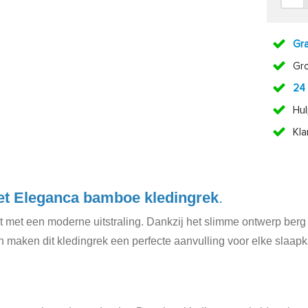
Gra
Gr
24
Hul
Kl
het Eleganca bamboe kledingrek
.
eit met een moderne uitstraling. Dankzij het slimme ontwerp berg
nen maken dit kledingrek een perfecte aanvulling voor elke slaap