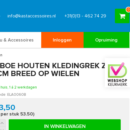
0
info@kastaccessoires.nl
+31(0)13 - 462 74 29
u & Accessoires
Inloggen
Opruiming
en
BOE HOUTEN KLEDINGREK ZWART
 CM BREED OP WIELEN
n huis, 1 á 2 werkdagen
ode:
ELA0060B
3,50
s per stuk 53.50)
IN WINKELWAGEN