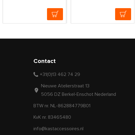
Contact
+31(0)13 462 74 29
Nieuwe Atelierstraat 13
5056 DZ Berkel-Enschot Nederland
BTW nr. NL-862884779B01
KvK nr. 83465480
info@kastaccessoires.nl