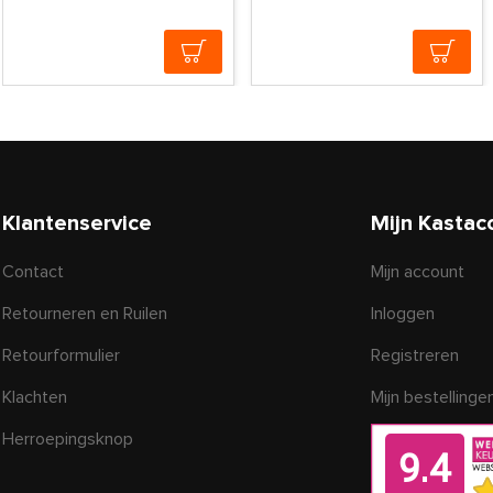
Klantenservice
Mijn Kastac
Contact
Mijn account
Retourneren en Ruilen
Inloggen
Retourformulier
Registreren
Klachten
Mijn bestellinge
Herroepingsknop