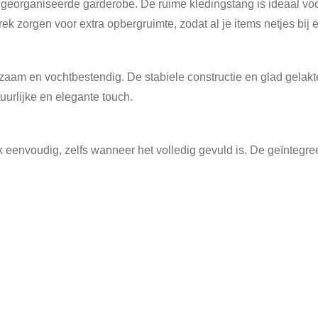
 georganiseerde garderobe. De ruime kledingstang is ideaal voor 
 zorgen voor extra opbergruimte, zodat al je items netjes bij el
urzaam en vochtbestendig. De stabiele constructie en glad gelak
uurlijke en elegante touch.
k eenvoudig, zelfs wanneer het volledig gevuld is. De geïntegree