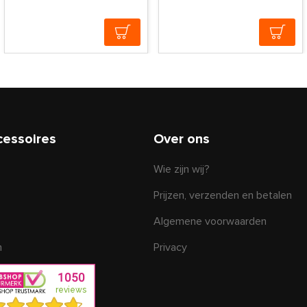
cessoires
Over ons
Wie zijn wij?
Prijzen, verzenden en betalen
Algemene voorwaarden
n
Privacy