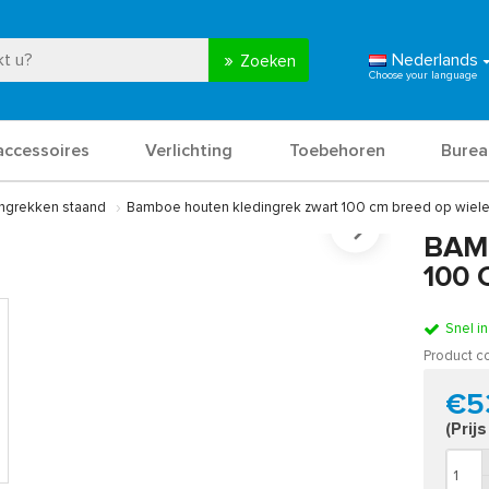
Nederlands
Zoeken
accessoires
Verlichting
Toebehoren
Burea
ingrekken staand
Bamboe houten kledingrek zwart 100 cm breed op wiel
BAM
100
Snel i
Product c
€5
(Prij