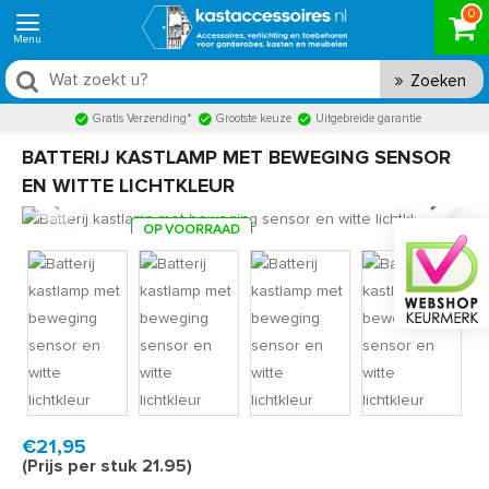
0
Zoeken
Gratis Verzending*
Grootste keuze
Uitgebreide garantie
BATTERIJ KASTLAMP MET BEWEGING SENSOR
EN WITTE LICHTKLEUR
OP VOORRAAD
Product code:
BL4125
Snel in huis, 1 á 2 werkdagen
€21,95
(Prijs per stuk 21.95)