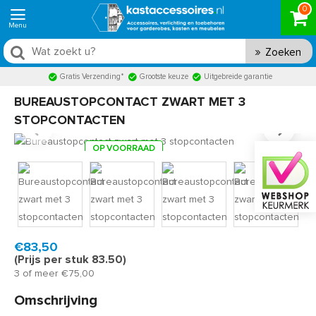
0
Zoeken
Gratis Verzending*
Grootste keuze
Uitgebreide garantie
BUREAUSTOPCONTACT ZWART MET 3
STOPCONTACTEN
OP VOORRAAD
Product code:
XERSOCKX4B
Snel in huis, 1 á 2 werkdagen
€83,50
(Prijs per stuk 83.50)
3 of meer €75,00
Omschrijving