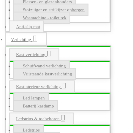
Flessen- en glazenhouders
Stofzuiger en strijkijzer opbergen
Wasmachine - toilet rek
Anti-slip mat
Verlichting
Kast verlichting
Schuifwand verlichting
Vrijstaande kastverlichting
Kastinterieur verlichting
Led lampen
Batterij kastlamp
Ledstrips & toebehoren
Ledstrips