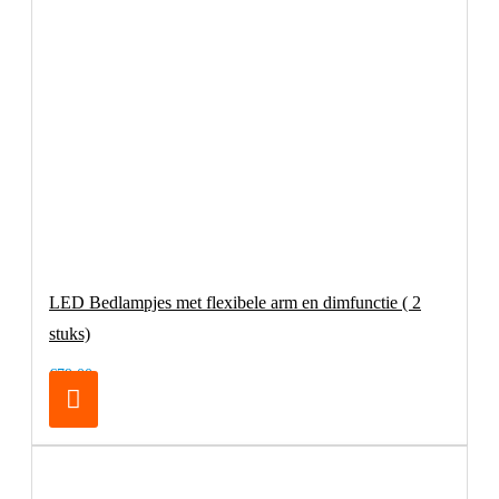
LED Bedlampjes met flexibele arm en dimfunctie ( 2
stuks)
€79,00