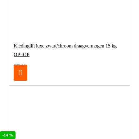
Kledinglift luxe zwart/chroom draagvermogen 15 kg
OP=OP
€69,00
-14 %