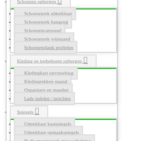
Schoenen opbergen
Schoenenrek uittrekbaar
Schoenenrek hangend
Schoenencarrousel
Schoenenrek vrijstaand
Schoenenplank profielen
Kleding en toebehoren opbergen
Kledingkast opvouwbaar
Kledingrekken staand
Organizers en manden
Lade indelen / inrichten
Spiegels
Uittrekbare kastspiegels
Uittrekbare opmaakspiegels