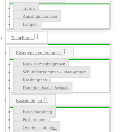
Trafo's
Aansluitmaterialen
Lampen
Toebehoren
Kastgrepen en knoppen
Kast- en meubelgrepen
Schuifdeurkommen / inlaat-grepen
Kastknoppen
Handdoekhaak / Jashaak
Kastsluitingen
Kastscharnieren
Push to open
Overige sluitingen