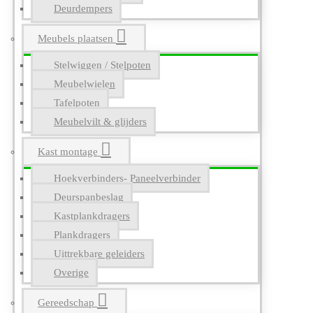
Deurdempers
Meubels plaatsen
Stelwiggen / Stelpoten
Meubelwielen
Tafelpoten
Meubelvilt & glijders
Kast montage
Hoekverbinders- Paneelverbinder
Deurspanbeslag
Kastplankdragers
Plankdragers
Uittrekbare geleiders
Overige
Gereedschap