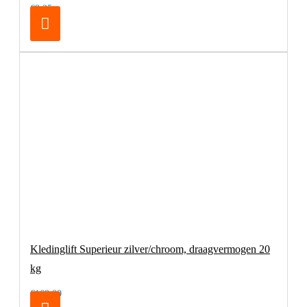
€8,25
Kledinglift Superieur zilver/chroom, draagvermogen 20
kg
€169,00