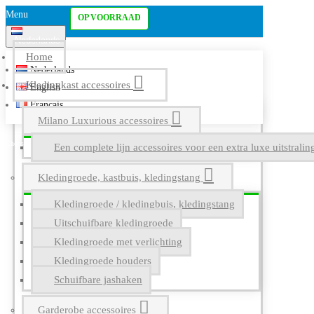
Menu
OP VOORRAAD
Nederlands
Home
Nederlands
Kledingkast accessoires
English
Français
Milano Luxurious accessoires
Een complete lijn accessoires voor een extra luxe uitstrali
Kledingroede, kastbuis, kledingstang
Kledingroede / kledingbuis, kledingstang
Uitschuifbare kledingroede
Kledingroede met verlichting
Kledingroede houders
Schuifbare jashaken
Garderobe accessoires