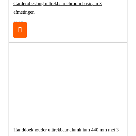
Garderobestang uittrekbaar chroom basic, in 3
afmetingen
€6,95
Handdoekhouder uittrekbaar aluminium 440 mm met 3