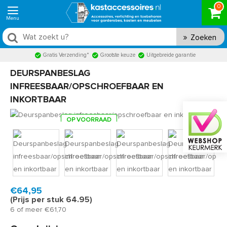
0
Zoeken
Gratis Verzending*
Grootste keuze
Uitgebreide garantie
DEURSPANBESLAG
INFREESBAAR/OPSCHROEFBAAR EN
INKORTBAAR
OP VOORRAAD
Product code:
DS2000
Snel in huis, 1 á 2 werkdagen
€64,95
(Prijs per stuk 64.95)
6 of meer €61,70