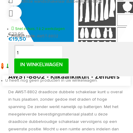
Snel in huis, 1 á 2 werkdagen
€23,95
Product code:
AWST-8802
€19,50
Omschrijving
IN WINKELWAGEN
0
Draadloze wandschakelaar dubbel
AWST-8802 - Klikaanklikuit - Zenders
U heeft nog geen producten in uw winkelwagen.
De AWST-8802 draadloze dubbele schakelaar kunt u overal
in huis plaatsen, zonder gedoe met draden of hoge
spanning. De zender werkt namelijk op batterijen. Met het
meegeleverde bevestigingsmateriaal plaatst u deze
draadloze dubbelvoudige schakelaar vervolgens op een
gewenste positie. Mocht u een ruimte anders indelen dan