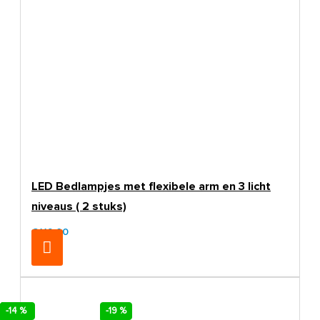
LED Bedlampjes met flexibele arm en 3 licht
niveaus ( 2 stuks)
€119,00
-25 %
-19 %
-14 %
-19 %