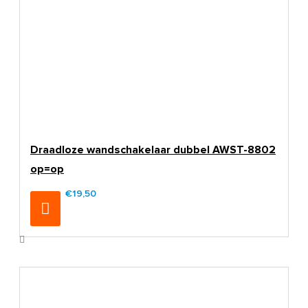
Draadloze wandschakelaar dubbel AWST-8802
op=op
€19,50
€23,95