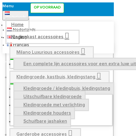
Menu
OP VOORRAAD
Nederlands
Home
Nederlands
Kledingkast accessoires
English
Français
Milano Luxurious accessoires
Een complete lijn accessoires voor een extra luxe u
Kledingroede, kastbuis, kledingstang
Kledingroede / kledingbuis, kledingstang
Uitschuifbare kledingroede
Kledingroede met verlichting
Kledingroede houders
Schuifbare jashaken
Garderobe accessoires