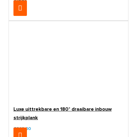
€17,50
Luxe uittrekbare en 180° draaibare inbouw
strijkplank
€249,00