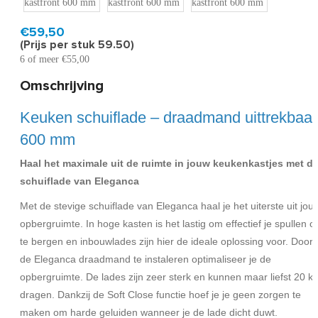
Product code:
DM600XLSC
Snel in huis, 1 á 2 werkdagen
€59,50
(Prijs per stuk 59.50)
6 of meer €55,00
Omschrijving
Keuken schuiflade – draadmand uittrekbaar
600 mm
Haal het maximale uit de ruimte in jouw keukenkastjes met d
schuiflade van Eleganca
Met de stevige schuiflade van Eleganca haal je het uiterste uit jou
opbergruimte. In hoge kasten is het lastig om effectief je spullen o
te bergen en inbouwlades zijn hier de ideale oplossing voor. Door
de Eleganca draadmand te instaleren optimaliseer je de
opbergruimte. De lades zijn zeer sterk en kunnen maar liefst 20 k
dragen. Dankzij de Soft Close functie hoef je je geen zorgen te
maken om harde geluiden wanneer je de lade dicht duwt.