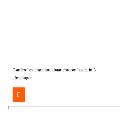
Garderobestang uittrekbaar chroom basic, in 3
afmetingen
€6,95