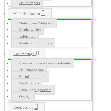
Deurdempers
Meubels plaatsen
Stelwiggen / Stelpoten
Meubelwielen
Tafelpoten
Meubelvilt & glijders
Kast montage
Hoekverbinders- Paneelverbinder
Deurspanbeslag
Kastplankdragers
Plankdragers
Uittrekbare geleiders
Overige
Gereedschap