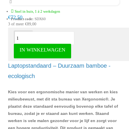
Snel in huis, 1 á 2 werkdagen
€72,50
Product code:
SDX60
3 of meer €89,00
Omschrijving
IN WINKELWAGEN
Xergonomic® – Sta bureau –
Laptopstandaard – Duurzaam bamboe -
ecologisch
Kies voor een ergonomische manier van werken en kies
milieubewust, met dit sta bureau van Xergonomic
®.
Je
plaatst deze standaard eenvoudig bovenop elke tafel of
bureau, zodat je er staand aan kunt werken. Staand
werken is vele malen gezonder voor je lijf en zorgt voor
een hogere productiviteit. Dit product is gemaakt van