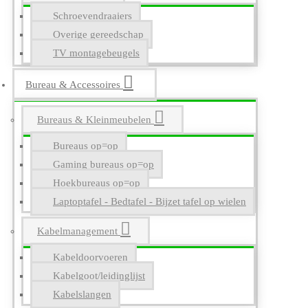
Schroevendraaiers
Overige gereedschap
TV montagebeugels
Bureau & Accessoires
Bureaus & Kleinmeubelen
Bureaus op=op
Gaming bureaus op=op
Hoekbureaus op=op
Laptoptafel - Bedtafel - Bijzet tafel op wielen
Kabelmanagement
Kabeldoorvoeren
Kabelgoot/leidinglijst
Kabelslangen