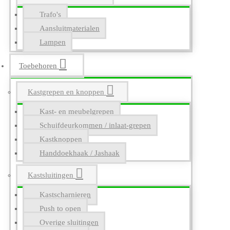
Trafo's
Aansluitmaterialen
Lampen
Toebehoren
Kastgrepen en knoppen
Kast- en meubelgrepen
Schuifdeurkommen / inlaat-grepen
Kastknoppen
Handdoekhaak / Jashaak
Kastsluitingen
Kastscharnieren
Push to open
Overige sluitingen