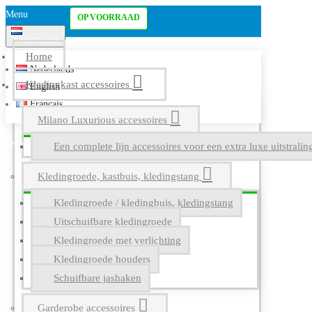
Menu
OP VOORRAAD
Nederlands
Home
Nederlands
Kledingkast accessoires
English
Français
Milano Luxurious accessoires
Een complete lijn accessoires voor een extra luxe uitstrali
Kledingroede, kastbuis, kledingstang
Kledingroede / kledingbuis, kledingstang
Uitschuifbare kledingroede
Kledingroede met verlichting
Kledingroede houders
Schuifbare jashaken
Garderobe accessoires