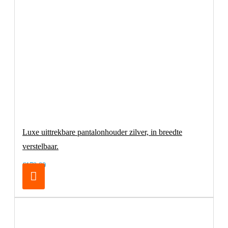
Luxe uittrekbare pantalonhouder zilver, in breedte
verstelbaar.
€179,00