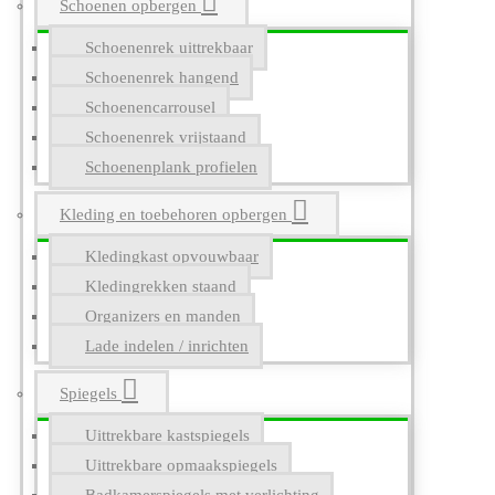
Schoenen opbergen
Schoenenrek uittrekbaar
Schoenenrek hangend
Schoenencarrousel
Schoenenrek vrijstaand
Schoenenplank profielen
Kleding en toebehoren opbergen
Kledingkast opvouwbaar
Kledingrekken staand
Organizers en manden
Lade indelen / inrichten
Spiegels
Uittrekbare kastspiegels
Uittrekbare opmaakspiegels