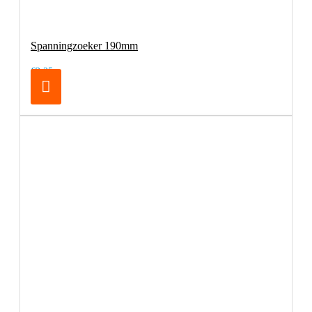
Spanningzoeker 190mm
€2,25