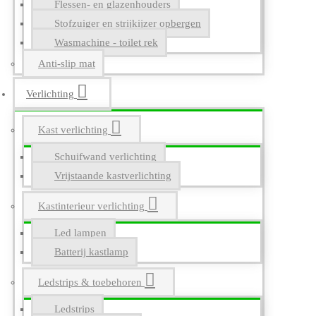
Flessen- en glazenhouders
Stofzuiger en strijkijzer opbergen
Wasmachine - toilet rek
Anti-slip mat
Verlichting
Kast verlichting
Schuifwand verlichting
Vrijstaande kastverlichting
Kastinterieur verlichting
Led lampen
Batterij kastlamp
Ledstrips & toebehoren
Ledstrips