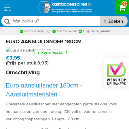
0
Zoeken
Gratis Verzending*
Grootste keuze
Uitgebreide garantie
EURO AANSLUITSNOER 180CM
OP VOORRAAD
Product code:
TEU-1500
Snel in huis, 1 á 2 werkdagen
€3,95
(Prijs per stuk 3.95)
Omschrijving
Euro aansluitsnoer 180cm -
Aansluitmaterialen
Universele aansluitsnoer met aangegoten platte stekker voor
het aansluiten van een trafo op 230 volt of voor universele
verlichting toepassingen. Lengte 180 cm.