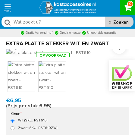
0
Zoeken
Gratis Verzending*
Grootste keuze
Uitgebreide garantie
EXTRA PLATTE STEKKER WIT EN ZWART
OP VOORRAAD
Product code:
PST610
Snel in huis, 1 á 2 werkdagen
€6,95
(Prijs per stuk 6.95)
Kleur
Wit (SKU: PST610)
Zwart (SKU: PST610ZW)