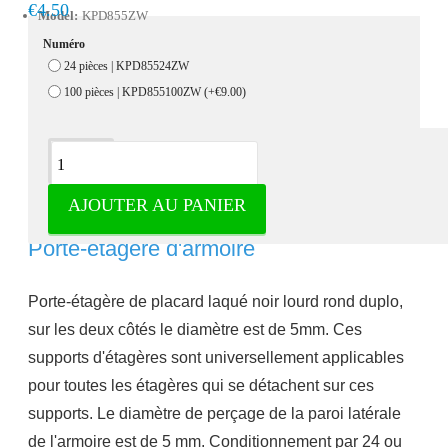
€4.50
Model:
KPD855ZW
Numéro
24 pièces | KPD85524ZW
100 pièces | KPD855100ZW
(+€9.00)
Description
AJOUTER AU PANIER
porte-étagère d'armoire laqué noir 5mm -
Porte-étagère d'armoire
Porte-étagère de placard laqué noir lourd rond duplo,
sur les deux côtés le diamètre est de 5mm. Ces
supports d'étagères sont universellement applicables
pour toutes les étagères qui se détachent sur ces
supports. Le diamètre de perçage de la paroi latérale
de l'armoire est de 5 mm. Conditionnement par 24 ou