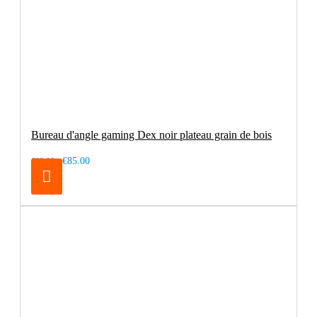
Bureau d'angle gaming Dex noir plateau grain de bois
€85.00
€99.00