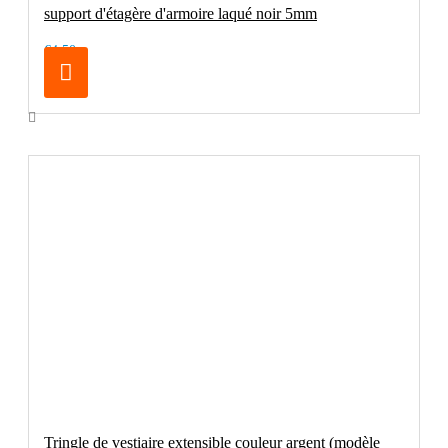
support d'étagère d'armoire laqué noir 5mm
€4.50
Tringle de vestiaire extensible couleur argent (modèle