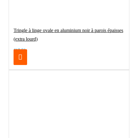
Tringle à linge ovale en aluminium noir à parois épaisses
(extra lourd)
€17.50