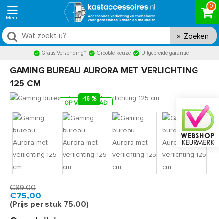
0
Zoeken
Gratis Verzending*
Grootste keuze
Uitgebreide garantie
GAMING BUREAU AURORA MET VERLICHTING
125 CM
-16 %
OP VOORRAAD
Product code:
XERGAM120
Snel in huis, 1 á 2 werkdagen
€89,00
€75,00
(Prijs per stuk 75.00)