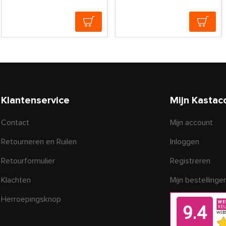
Klantenservice
Mijn Kastac
Contact
Mijn account
Retourneren en Ruilen
Inloggen
Retourformulier
Registreren
Klachten
Mijn bestellinge
Herroepingsknop