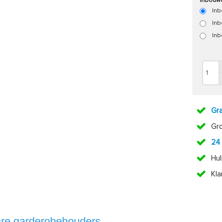
Inbouw
Inb
Inb
Inb
Gra
Gr
24
Hul
Kl
bare garderobehouders