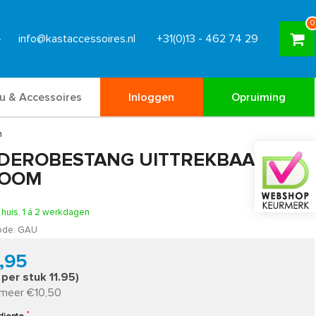
0
info@kastaccessoires.nl
+31(0)13 - 462 74 29
u & Accessoires
Inloggen
Opruiming
n
DEROBESTANG UITTREKBAAR
OOM
n huis, 1 á 2 werkdagen
ode:
GAU
,95
s per stuk 11.95)
 meer €10,50