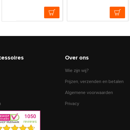
cessoires
Over ons
Wie zijn wij?
Prijzen, verzenden en betalen
Algemene voorwaarden
n
Privacy