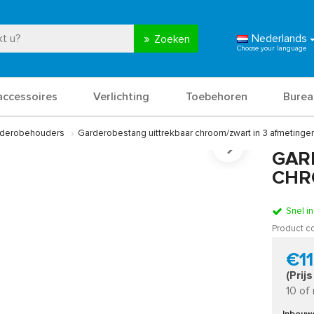
Nederlands
Zoeken
accessoires
Verlichting
Toebehoren
Burea
arderobehouders
Garderobestang uittrekbaar chroom/zwart in 3 afmetinge
GAR
CHR
Snel i
Product c
€11
(Prij
10 of