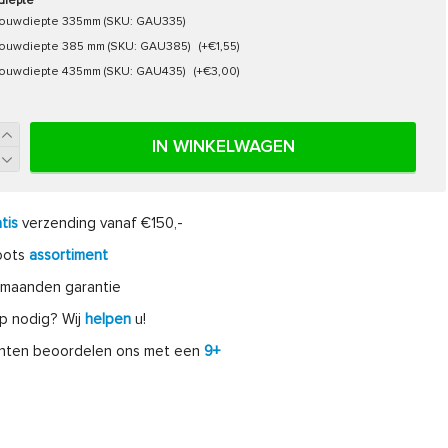
diepte
ouwdiepte 335mm (SKU: GAU335)
ouwdiepte 385 mm (SKU: GAU385)
(+€1,55)
ouwdiepte 435mm (SKU: GAU435)
(+€3,00)
IN WINKELWAGEN
tis
verzending vanaf €150,-
oots
assortiment
maanden garantie
p nodig? Wij
helpen
u!
anten beoordelen ons met een
9+