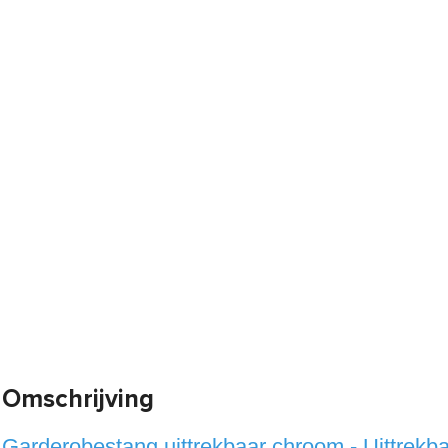
Omschrijving
Garderobestang uittrekbaar chroom - Uittrek