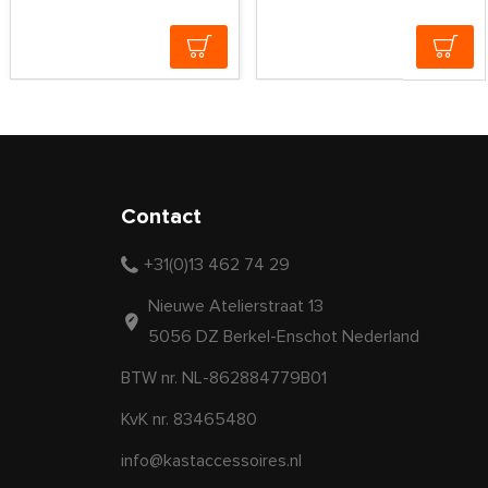
Contact
+31(0)13 462 74 29
Nieuwe Atelierstraat 13
5056 DZ Berkel-Enschot Nederland
BTW nr. NL-862884779B01
KvK nr. 83465480
info@kastaccessoires.nl